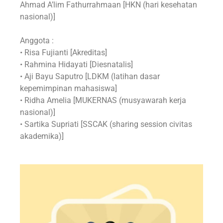
Ahmad A’lim Fathurrahmaan [HKN (hari kesehatan
nasional)]
Anggota :
• Risa Fujianti [Akreditas]
• Rahmina Hidayati [Diesnatalis]
• Aji Bayu Saputro [LDKM (latihan dasar
kepemimpinan mahasiswa]
• Ridha Amelia [MUKERNAS (musyawarah kerja
nasional)]
• Sartika Supriati [SSCAK (sharing session civitas
akademika)]