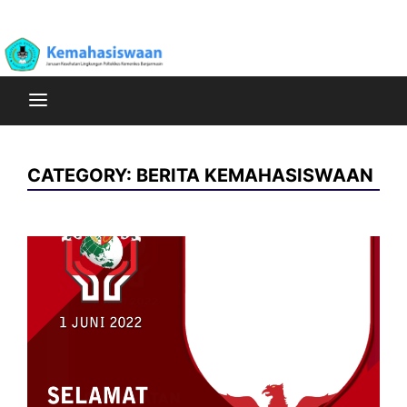
Skip
Poltekkes Kemenkes Banjarmasin Jurusan Kesehatan
to
Kemahasiswaan
Lingkungan
content
CATEGORY:
BERITA KEMAHASISWAAN