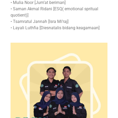
• Mulia Noor [Jum’at beriman]
• Saman Akmal Ridani [ESQ( emotional spritual
quotient)]
• Tsamratul Jannah [Isra Mi’raj]
• Layali Luthfia [Diesnatalis bidang keagamaan]