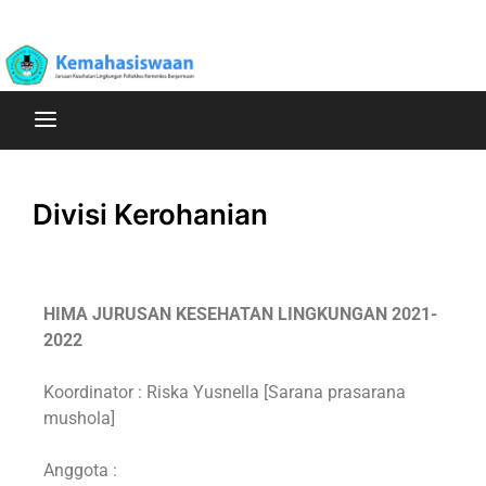
Poltekkes Kemenkes Banjarmasin Jurusan Kesehatan
Kemahasiswaan
Lingkungan
Divisi Kerohanian
HIMA JURUSAN KESEHATAN LINGKUNGAN 2021-
2022
Koordinator : Riska Yusnella [Sarana prasarana
mushola]
Anggota :