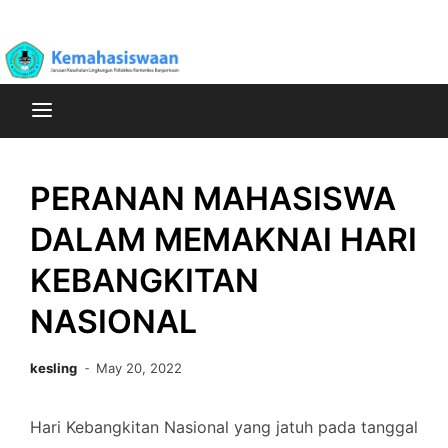
Skip
Poltekkes Kemenkes Banjarmasin Jurusan Kesehatan
to
Kemahasiswaan
Lingkungan
content
PERANAN MAHASISWA
DALAM MEMAKNAI HARI
KEBANGKITAN
NASIONAL
kesling
May 20, 2022
Hari Kebangkitan Nasional yang jatuh pada tanggal